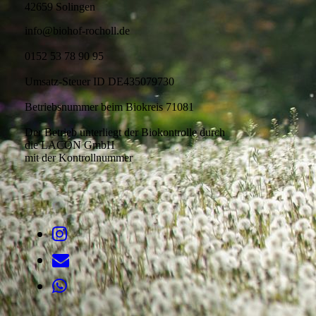
42659 Solingen
info@biohof-rocholl.de
0152 53 78 90 95
Umsatz-Steuer ID DE435079730
Betriebsnummer beim Biokreis 71081
Der Betrieb unterliegt der Biokontrolle durch
die LACON GmbH
mit der Kontrollnummer