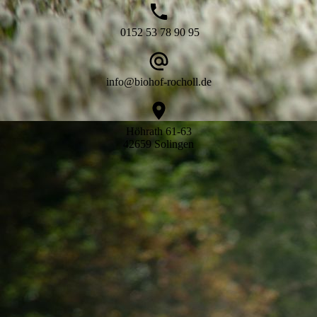
0152 53 78 90 95
info@biohof-rocholl.de
Höhrath 61-63
42659 Solingen