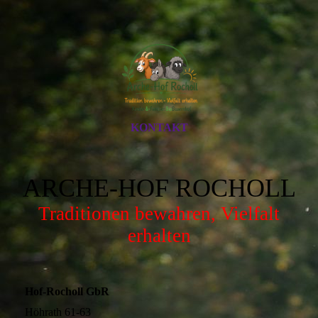
KONTAKT
ARCHE-HOF ROCHOLL
Traditionen bewahren, Vielfalt
erhalten
Hof-Rocholl GbR
Höhrath 61-63